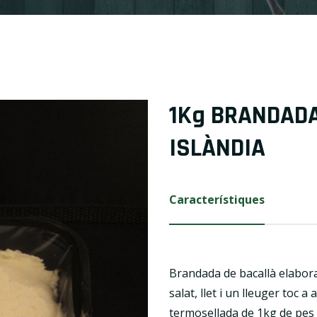
1Kg BRANDADA
ISLÀNDIA
Característiques
Brandada de bacallà elaborad
salat, llet i un lleuger toc a
termosellada de 1kg de pes 