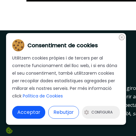
Consentiment de cookies
Utilitzem cookies pròpies i de tercers per al
correcte funcionament del lloc web, i si ens dóna
el seu consentiment, també utilitzarem cookies
per recopilar dades estadístiques agregades per
Mera és una empresa líder a les comarques giron
millorar els nostres serveis. Per més informació
click
Política de Cookies
salaons, que dia a dia treballa per poder oferir a
qualitat i un servei a l’alçada de les seves expecta
Acceptar
Rebutjar
CONFIGURA
Les directrius que defineixen l’empresa MERA, són
la contínua recerca de millora, dia a dia.