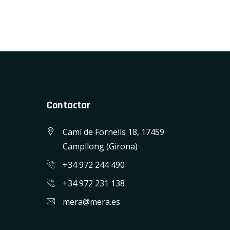
Contactar
Camí de Fornells 18, 17459
Campllong (Girona)
+34 972 244 490
+34 972 231 138
mera@mera.es