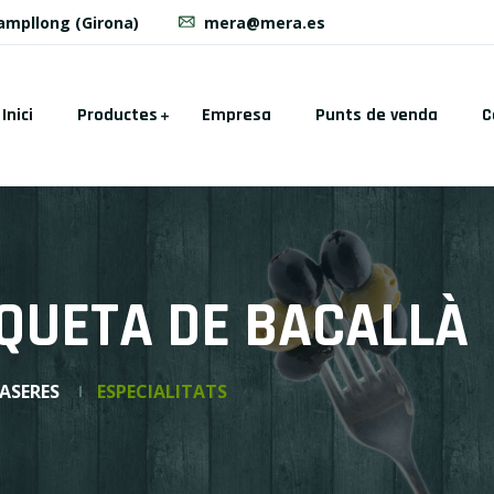
Campllong (Girona)
mera@mera.es
Inici
Productes
Empresa
Punts de venda
C
QUETA DE BACALLÀ
ASERES
ESPECIALITATS