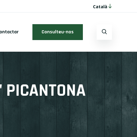
Català
ontactar
Consulteu-nos
" PICANTONA