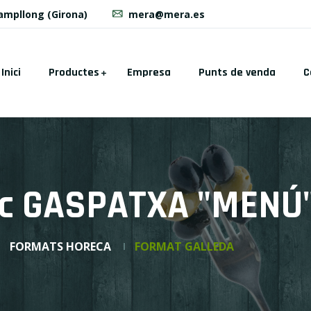
Campllong (Girona)
mera@mera.es
Inici
Productes
Empresa
Punts de venda
C
c GASPATXA "MENÚ
FORMATS HORECA
FORMAT GALLEDA