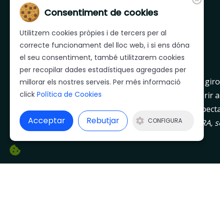
Consentiment de cookies
Utilitzem cookies pròpies i de tercers per al
correcte funcionament del lloc web, i si ens dóna
el seu consentiment, també utilitzarem cookies
per recopilar dades estadístiques agregades per
Mera és una empresa líder a les comarques giron
millorar els nostres serveis. Per més informació
click
Política de Cookies
salaons, que dia a dia treballa per poder oferir a
qualitat i un servei a l’alçada de les seves expecta
Acceptar
Rebutjar
CONFIGURA
Les directrius que defineixen l’empresa MERA, són
la contínua recerca de millora, dia a dia.
© 2026 J&C Mera,S.L. - Tots els drets reservats |
Avís Le