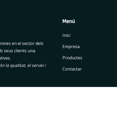
Menú
Inici
ines en el sector dels
Empresa
ls seus clients una
Productes
tives.
 la qualitat, el servei i
Contactar
gal
|
Política de privacitat
|
Política de Cookies