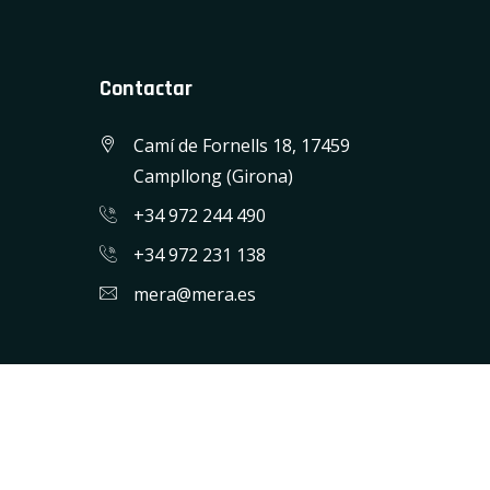
Contactar
Camí de Fornells 18, 17459
Campllong (Girona)
+34 972 244 490
+34 972 231 138
mera@mera.es
Disseny i programació web: Blaupixel.com