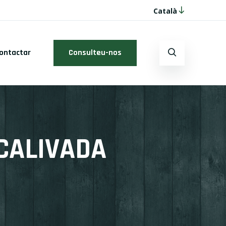
Català
ontactar
Consulteu-nos
CALIVADA