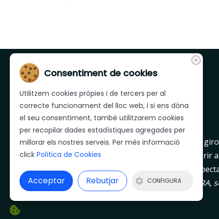
Consentiment de cookies
Utilitzem cookies pròpies i de tercers per al
correcte funcionament del lloc web, i si ens dóna
el seu consentiment, també utilitzarem cookies
per recopilar dades estadístiques agregades per
Mera és una empresa líder a les comarques giron
millorar els nostres serveis. Per més informació
click
Política de Cookies
salaons, que dia a dia treballa per poder oferir a
qualitat i un servei a l’alçada de les seves expecta
Acceptar
Rebutjar
CONFIGURA
Les directrius que defineixen l’empresa MERA, són
la contínua recerca de millora, dia a dia.