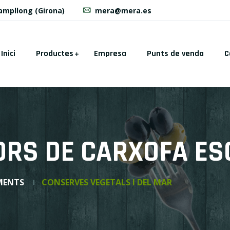
Campllong (Girona)
mera@mera.es
Inici
Productes
Empresa
Punts de venda
C
ORS DE CARXOFA ES
MENTS
CONSERVES VEGETALS I DEL MAR