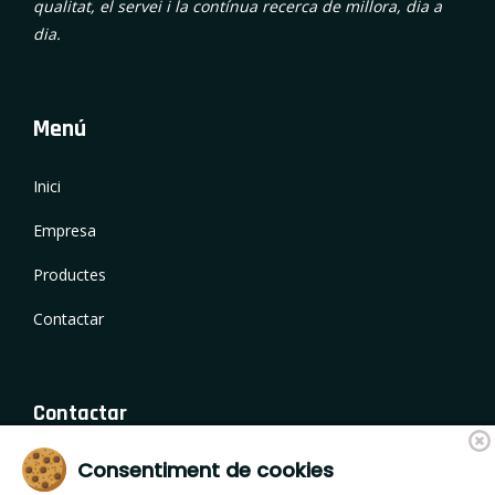
qualitat, el servei i la contínua recerca de millora, dia a
dia.
Menú
Inici
Empresa
Productes
Contactar
Contactar
Consentiment de cookies
Camí de Fornells 18, 17459 Campllong (Girona)