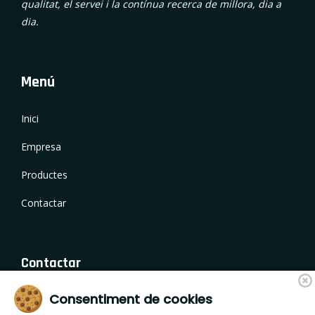
qualitat, el servei i la contínua recerca de millora, dia a
dia.
Menú
Inici
Empresa
Productes
Contactar
Contactar
Consentiment de cookies
Camí de Fornells 18, 17459 Campllong (Girona)