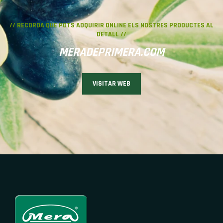
// RECORDA QUE POTS ADQUIRIR
ONLINE
ELS NOSTRES PRODUCTES AL
DETALL //
MERADEPRIMERA.COM
VISITAR WEB