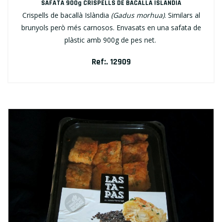
SAFATA 900g CRISPELLS DE BACALLÀ ISLÀNDIA
Crispells de bacallà Islàndia
(Gadus morhua)
. Similars al
brunyols però més carnosos. Envasats en una safata de
plàstic amb 900g de pes net.
Ref:. 12909