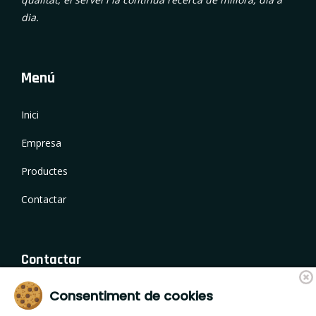
dia.
Menú
Inici
Empresa
Productes
Contactar
Contactar
Consentiment de cookies
Camí de Fornells 18, 17459 Campllong (Girona)