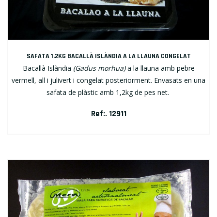
SAFATA 1,2KG BACALLÀ ISLÀNDIA A LA LLAUNA CONGELAT
Bacallà Islàndia
(Gadus morhua)
a la llauna amb pebre
vermell, all i julivert i congelat posteriorment. Envasats en una
safata de plàstic amb 1,2kg de pes net.
Ref:. 12911