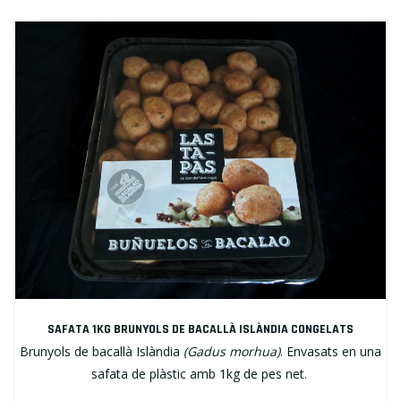
SAFATA 1KG BRUNYOLS DE BACALLÀ ISLÀNDIA CONGELATS
Brunyols de bacallà Islàndia
(Gadus morhua)
. Envasats en una
safata de plàstic amb 1kg de pes net.