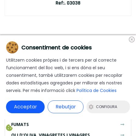
Ref:. 03038
1
2
3
4
Consentiment de cookies
Utilitzem cookies pròpies i de tercers per al correcte
Categories
funcionament del lloc web, i si ens dóna el seu
consentiment, també utilitzarem cookies per recopilar
ANXOVES i SEITONS
dades estadístiques agregades per millorar els nostres
serveis. Per més informació click
Política de Cookies
BACALLÀ Y ALTRES PRODUCTES DE LA PESCA
CONSERVES I COMPLEMENTS
Acceptar
Rebutjar
CONFIGURA
ESPECIALITATS
FUMATS
OLI D'OLIVA, VINAGRETES I VINAGRES