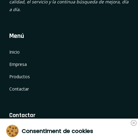
calidad, el servicio y la continua búsqueda de mejora, día
a día.
Menú
Inicio
Empresa
Productos
Contactar
Contactar
Consentiment de cookies
Camí de Fornells 18, 17459 Campllong (Girona)