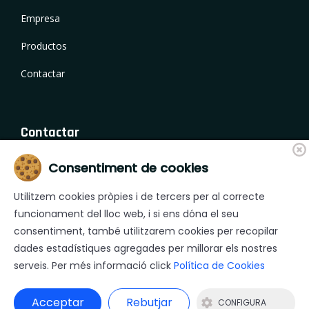
Empresa
Productos
Contactar
Contactar
Consentiment de cookies
Camí de Fornells 18, 17459 Campllong (Girona)
+34 972 244 490
Utilitzem cookies pròpies i de tercers per al correcte
+34 972 231 138
funcionament del lloc web, i si ens dóna el seu
consentiment, també utilitzarem cookies per recopilar
mera@mera.es
dades estadístiques agregades per millorar els nostres
serveis. Per més informació click
Política de Cookies
© 2026 J&C Mera,S.L. - Todos los derechos reservados |
Acceptar
Rebutjar
CONFIGURA
Avís Legal
|
Política de privacitat
|
Política de Cookies