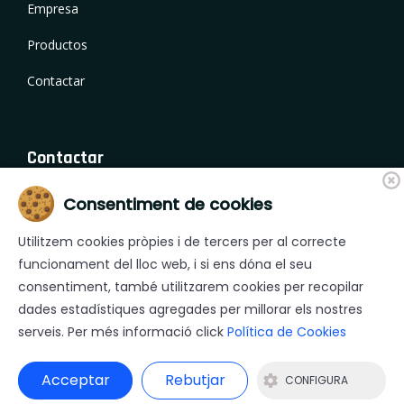
Empresa
Productos
Contactar
Contactar
Consentiment de cookies
Camí de Fornells 18, 17459 Campllong (Girona)
+34 972 244 490
Utilitzem cookies pròpies i de tercers per al correcte
+34 972 231 138
funcionament del lloc web, i si ens dóna el seu
consentiment, també utilitzarem cookies per recopilar
mera@mera.es
dades estadístiques agregades per millorar els nostres
serveis. Per més informació click
Política de Cookies
© 2026 J&C Mera,S.L. - Todos los derechos reservados |
Acceptar
Rebutjar
CONFIGURA
Avís Legal
|
Política de privacitat
|
Política de Cookies