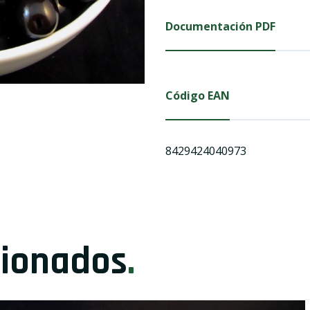
Documentación PDF
Código EAN
8429424040973
cionados
.