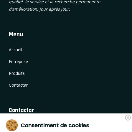
qualité, le service et la recherche permanente
d’amélioration, jour après jour.
Menu
Accueil
Entreprise
Produits
Contactar
Contactar
Consentiment de cookies
Camí de Fornells 18, 17459 Campllong (Girona)