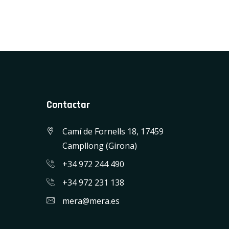
Contactar
Camí de Fornells 18, 17459
Campllong (Girona)
+34 972 244 490
+34 972 231 138
mera@mera.es