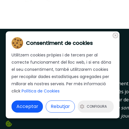
Consentiment de cookies
Utilitzem cookies pròpies i de tercers per al
correcte funcionament del lloc web, i si ens dóna
el seu consentiment, també utilitzarem cookies
per recopilar dades estadístiques agregades per
Mera est une entreprise leader au département 
millorar els nostres serveis. Per més informació
click
Política de Cookies
secteur des salaisons, que travaille jour après j
à ses clients une qualité et service à l’hauteur d
Acceptar
Rebutjar
CONFIGURA
Les directrices définissant l’entreprise Mera sont
et la recherche permanente d’amélioration, jour