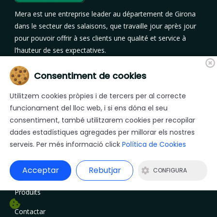
Mera est une entreprise leader au département de Girona
dans le secteur des salaisons, que travaille jour après jour
pour pouvoir offrir à ses clients une qualité et service à
l’hauteur de ses expectatives.
Les directrices définissant l’entreprise Mera sont la
Consentiment de cookies
qualité, le service et la recherche permanente
d’amélioration, jour après jour.
Utilitzem cookies pròpies i de tercers per al correcte
funcionament del lloc web, i si ens dóna el seu
consentiment, també utilitzarem cookies per recopilar
Menu
dades estadístiques agregades per millorar els nostres
serveis. Per més informació click
Política de Cookies
Accueil
Acceptar
Rebutjar
CONFIGURA
Entreprise
Produits
Contactar