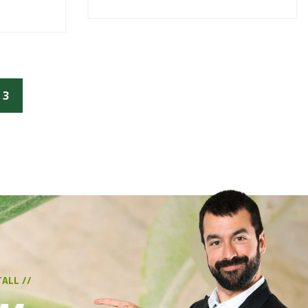
3
ALL //