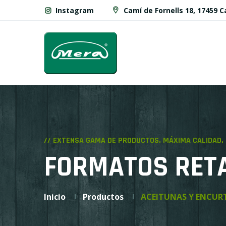
Instagram
Camí de Fornells 18, 17459 
// EXTENSA GAMA DE PRODUCTOS. MÁXIMA CALIDAD.
FORMATOS RETA
Inicio
Productos
ACEITUNAS Y ENCUR