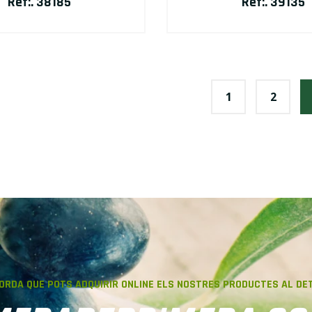
Ref:. 38185
Ref:. 39135
1
2
CORDA QUE POTS ADQUIRIR
ONLINE
ELS NOSTRES PRODUCTES AL DET