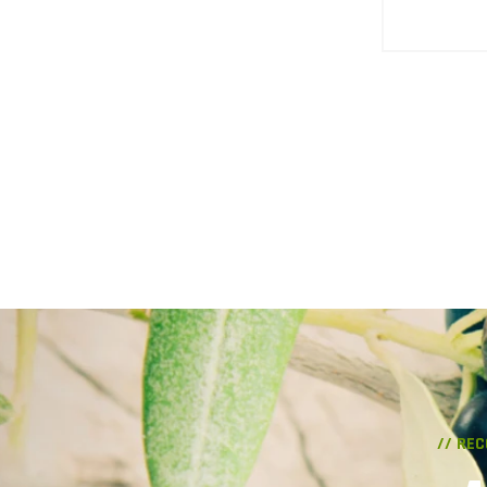
// RE