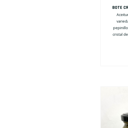
BOTE C
Aceitu
varied
pepinill
cristal d