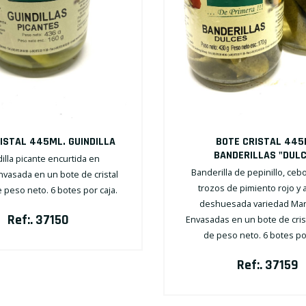
ISTAL 445ML. GUINDILLA
BOTE CRISTAL 445
BANDERILLAS "DULC
illa picante encurtida en
Banderilla de pepinillo, cebo
nvasada en un bote de cristal
trozos de pimiento rojo y 
 peso neto. 6 botes por caja.
deshuesada variedad Manz
Ref:. 37150
Envasadas en un bote de cris
de peso neto. 6 botes po
Ref:. 37159